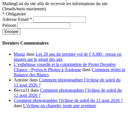
MailingList du site afin de recevoir les informations du site
(3mails/mois maximum)
*
Obligatoire
Adresse Email
*
Prénom
Derniers Commentaires
Magiz
dans
Les 20 ans du premier vol de l’A380 : retour en
images sur le géant des airs
L’esthétique visuelle et la colorimétrie de Projet Dernière
Chance - Pyrros.fr Photos à Toulouse
dans
Comment régler la
Balance des Blancs
Antoine
dans
Comment photographier l’éclipse de soleil du
12 aout 2026 ?
Becca31
dans
Comment photographier l’éclipse de soleil du
12 aout 2026 ?
Comment photographier l'éclipse de soleil du 12 aout 2026 ?
dans
L’éclipse en chapelet, toute une aventure