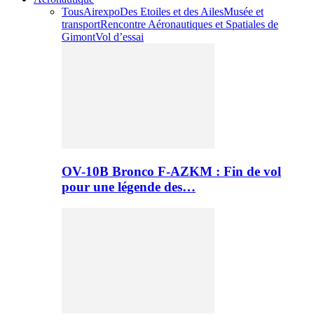
Tous
Airexpo
Des Etoiles et des Ailes
Musée et
transport
Rencontre Aéronautiques et Spatiales de
Gimont
Vol d’essai
OV-10B Bronco F-AZKM : Fin de vol
pour une légende des…