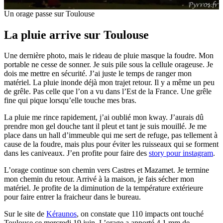
Un orage passe sur Toulouse
La pluie arrive sur Toulouse
Une dernière photo, mais le rideau de pluie masque la foudre. Mon
portable ne cesse de sonner. Je suis pile sous la cellule orageuse. Je
dois me mettre en sécurité. J’ai juste le temps de ranger mon
matériel. La pluie inonde déjà mon trajet retour. Il y a même un peu
de grêle. Pas celle que l’on a vu dans l’Est de la France. Une grêle
fine qui pique lorsqu’elle touche mes bras.
La pluie me rince rapidement, j’ai oublié mon kway. J’aurais dû
prendre mon gel douche tant il pleut et tant je suis mouillé. Je me
place dans un hall d’immeuble qui me sert de refuge, pas tellement à
cause de la foudre, mais plus pour éviter les ruisseaux qui se forment
dans les caniveaux. J’en profite pour faire des
story pour instagram
.
L’orage continue son chemin vers Castres et Mazamet. Je termine
mon chemin du retour. Arrivé à la maison, je fais sécher mon
matériel. Je profite de la diminution de la température extérieure
pour faire entrer la fraicheur dans le bureau.
Sur le site de
Kéraunos
, on constate que 110 impacts ont touché
Toulouse ce mercredi 19 juin. L’orage a apporté 4.1 mm de