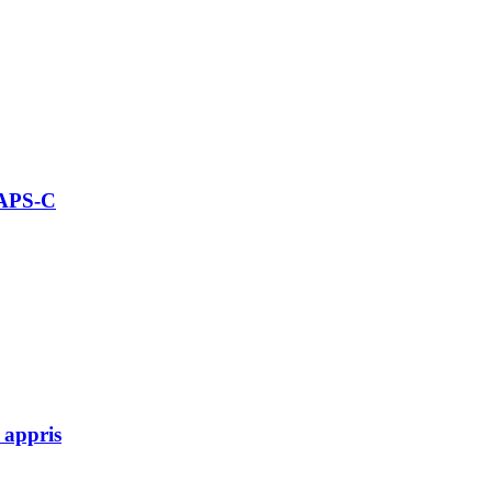
 APS-C
 appris