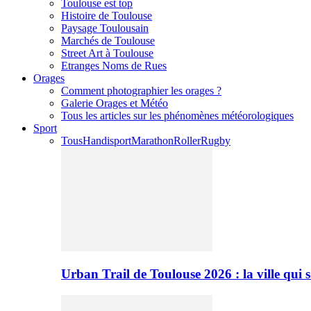
Toulouse est top
Histoire de Toulouse
Paysage Toulousain
Marchés de Toulouse
Street Art à Toulouse
Etranges Noms de Rues
Orages
Comment photographier les orages ?
Galerie Orages et Météo
Tous les articles sur les phénomènes météorologiques
Sport
Tous
Handisport
Marathon
Roller
Rugby
Urban Trail de Toulouse 2026 : la ville qui 