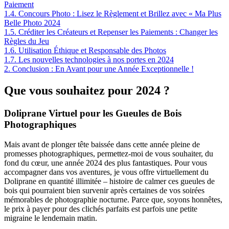
Paiement
1.4.
Concours Photo : Lisez le Règlement et Brillez avec « Ma Plus
Belle Photo 2024
1.5.
Créditer les Créateurs et Repenser les Paiements : Changer les
Règles du Jeu
1.6.
Utilisation Éthique et Responsable des Photos
1.7.
Les nouvelles technologies à nos portes en 2024
2.
Conclusion : En Avant pour une Année Exceptionnelle !
Que vous souhaitez pour 2024 ?
Doliprane Virtuel pour les Gueules de Bois
Photographiques
Mais avant de plonger tête baissée dans cette année pleine de
promesses photographiques, permettez-moi de vous souhaiter, du
fond du cœur, une année 2024 des plus fantastiques. Pour vous
accompagner dans vos aventures, je vous offre virtuellement du
Doliprane en quantité illimitée – histoire de calmer ces gueules de
bois qui pourraient bien survenir après certaines de vos soirées
mémorables de photographie nocturne. Parce que, soyons honnêtes,
le prix à payer pour des clichés parfaits est parfois une petite
migraine le lendemain matin.