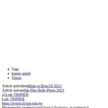
Tags
bonne année
Voeux
Article précédent
Bilan et Best-Of 2023
Article suivant
Ma Plus Belle Photo 2023
Loïc TRIPIER
https://pyrros.fr/qui-suis-je/
Photographe professionnel basé à Toulouse, je pratique la