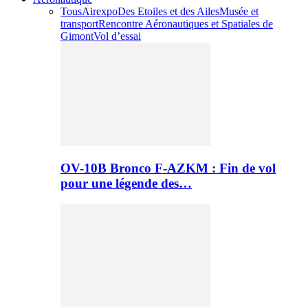
Tous
Airexpo
Des Etoiles et des Ailes
Musée et
transport
Rencontre Aéronautiques et Spatiales de
Gimont
Vol d’essai
OV-10B Bronco F-AZKM : Fin de vol
pour une légende des…