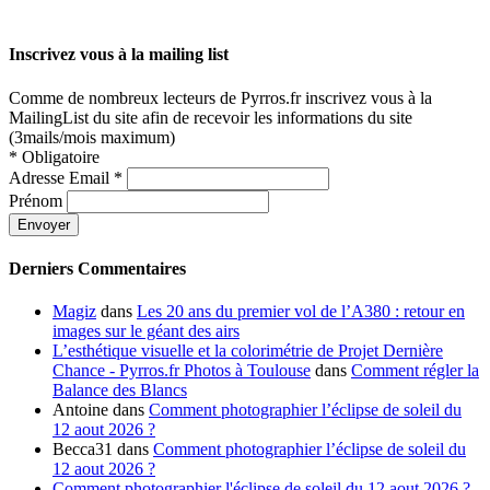
Inscrivez vous à la mailing list
Comme de nombreux lecteurs de Pyrros.fr inscrivez vous à la
MailingList du site afin de recevoir les informations du site
(3mails/mois maximum)
*
Obligatoire
Adresse Email
*
Prénom
Derniers Commentaires
Magiz
dans
Les 20 ans du premier vol de l’A380 : retour en
images sur le géant des airs
L’esthétique visuelle et la colorimétrie de Projet Dernière
Chance - Pyrros.fr Photos à Toulouse
dans
Comment régler la
Balance des Blancs
Antoine
dans
Comment photographier l’éclipse de soleil du
12 aout 2026 ?
Becca31
dans
Comment photographier l’éclipse de soleil du
12 aout 2026 ?
Comment photographier l'éclipse de soleil du 12 aout 2026 ?