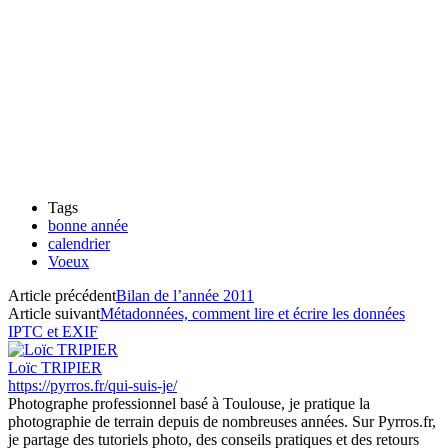
Tags
bonne année
calendrier
Voeux
Article précédent
Bilan de l’année 2011
Article suivant
Métadonnées, comment lire et écrire les données
IPTC et EXIF
Loïc TRIPIER
https://pyrros.fr/qui-suis-je/
Photographe professionnel basé à Toulouse, je pratique la
photographie de terrain depuis de nombreuses années. Sur Pyrros.fr,
je partage des tutoriels photo, des conseils pratiques et des retours