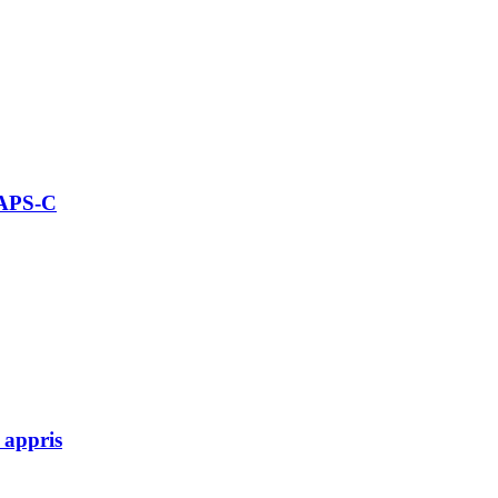
 APS-C
 appris