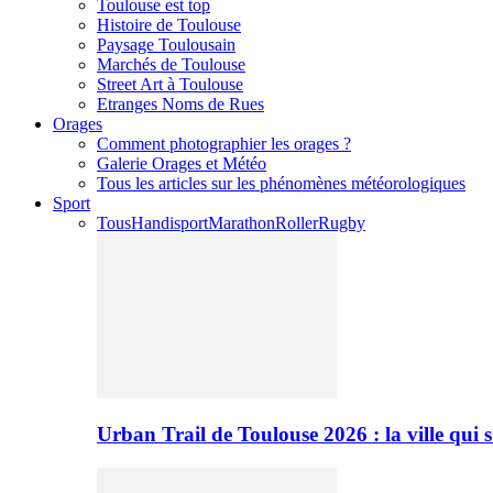
Toulouse est top
Histoire de Toulouse
Paysage Toulousain
Marchés de Toulouse
Street Art à Toulouse
Etranges Noms de Rues
Orages
Comment photographier les orages ?
Galerie Orages et Météo
Tous les articles sur les phénomènes météorologiques
Sport
Tous
Handisport
Marathon
Roller
Rugby
Urban Trail de Toulouse 2026 : la ville qui 