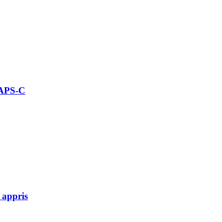
 APS-C
 appris