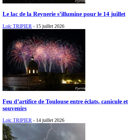
Le lac de la Reynerie s’illumine pour le 14 juillet
Loïc TRIPIER
-
15 juillet 2026
Feu d’artifice de Toulouse entre éclats, canicule et
souvenirs
Loïc TRIPIER
-
14 juillet 2026