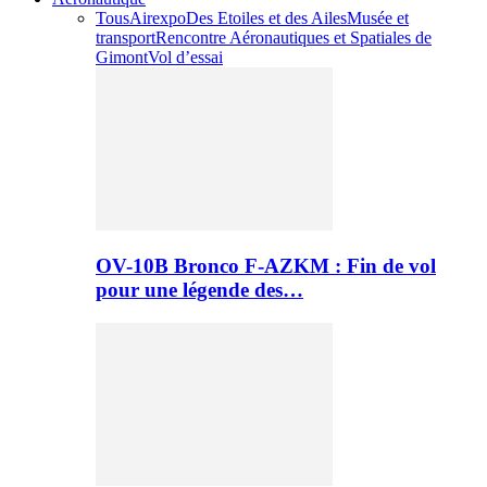
Tous
Airexpo
Des Etoiles et des Ailes
Musée et
transport
Rencontre Aéronautiques et Spatiales de
Gimont
Vol d’essai
OV-10B Bronco F-AZKM : Fin de vol
pour une légende des…