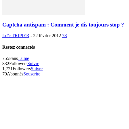
Captcha antispam : Comment je dis toujours stop ?
Loïc TRIPIER
-
22 février 2012
78
Restez connectés
755
Fans
J'aime
832
Followers
Suivre
1,721
Followers
Suivre
79
Abonnés
Souscrire