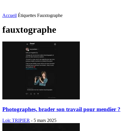
Accueil
Étiquettes
Fauxtographe
fauxtographe
Photographes, brader son travail pour mendier ?
Loïc TRIPIER
-
5 mars 2025