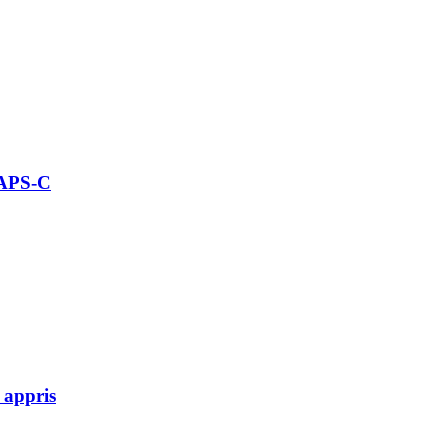
 APS-C
 appris