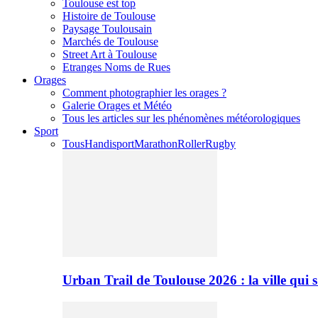
Toulouse est top
Histoire de Toulouse
Paysage Toulousain
Marchés de Toulouse
Street Art à Toulouse
Etranges Noms de Rues
Orages
Comment photographier les orages ?
Galerie Orages et Météo
Tous les articles sur les phénomènes météorologiques
Sport
Tous
Handisport
Marathon
Roller
Rugby
Urban Trail de Toulouse 2026 : la ville qui 