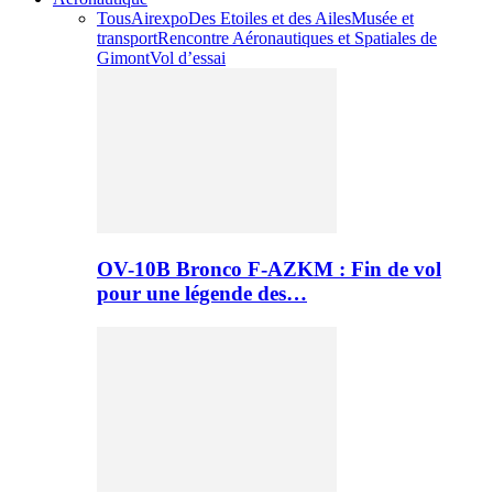
Tous
Airexpo
Des Etoiles et des Ailes
Musée et
transport
Rencontre Aéronautiques et Spatiales de
Gimont
Vol d’essai
OV-10B Bronco F-AZKM : Fin de vol
pour une légende des…