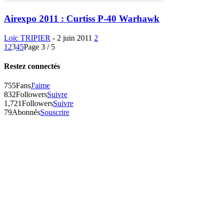
Airexpo 2011 : Curtiss P-40 Warhawk
Loïc TRIPIER
-
2 juin 2011
2
1
2
3
4
5
Page 3 / 5
Restez connectés
755
Fans
J'aime
832
Followers
Suivre
1,721
Followers
Suivre
79
Abonnés
Souscrire