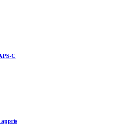
 APS-C
 appris