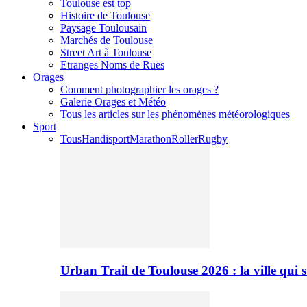
Toulouse est top
Histoire de Toulouse
Paysage Toulousain
Marchés de Toulouse
Street Art à Toulouse
Etranges Noms de Rues
Orages
Comment photographier les orages ?
Galerie Orages et Météo
Tous les articles sur les phénomènes météorologiques
Sport
Tous
Handisport
Marathon
Roller
Rugby
Urban Trail de Toulouse 2026 : la ville qui 