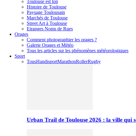
Toulouse est top
Histoire de Toulouse
Paysage Toulousain
Marchés de Toulouse
Street Art à Toulouse
Etranges Noms de Rues
Orages
Comment photographier les orages ?
Galerie Orages et Météo
Tous les articles sur les phénomènes météorologiques
Sport
Tous
Handisport
Marathon
Roller
Rugby
Urban Trail de Toulouse 2026 : la ville qui 