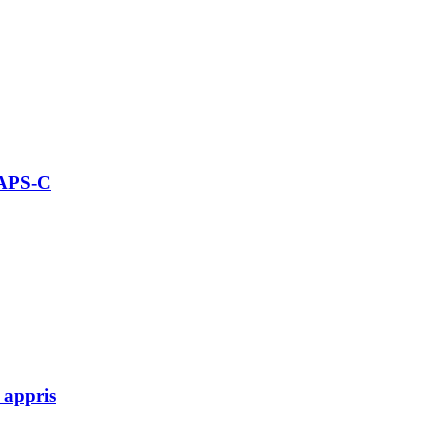
 APS-C
 appris