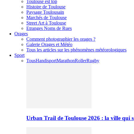
Toulouse est top
Histoire de Toulouse
Paysage Toulousain
Marchés de Toulouse
Street Art à Toulouse
Etranges Noms de Rues
Orages
Comment photographier les orages ?
Galerie Orages et Météo
Tous les articles sur les phénomènes météorologiques
Sport
Tous
Handisport
Marathon
Roller
Rugby
Urban Trail de Toulouse 2026 : la ville qui 