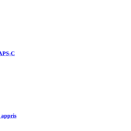
 APS-C
 appris