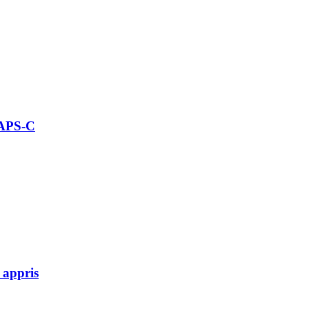
 APS-C
 appris