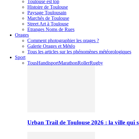
Toulouse est top
Histoire de Toulouse
Paysage Toulousain
Marchés de Toulouse
Street Art à Toulouse
Etranges Noms de Rues
Orages
Comment photographier les orages ?
Galerie Orages et Météo
Tous les articles sur les phénomènes météorologiques
Sport
Tous
Handisport
Marathon
Roller
Rugby
Urban Trail de Toulouse 2026 : la ville qui 