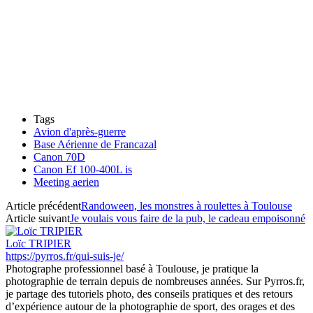
Tags
Avion d'après-guerre
Base Aérienne de Francazal
Canon 70D
Canon Ef 100-400L is
Meeting aerien
Article précédent
Randoween, les monstres à roulettes à Toulouse
Article suivant
Je voulais vous faire de la pub, le cadeau empoisonné
Loïc TRIPIER
https://pyrros.fr/qui-suis-je/
Photographe professionnel basé à Toulouse, je pratique la
photographie de terrain depuis de nombreuses années. Sur Pyrros.fr,
je partage des tutoriels photo, des conseils pratiques et des retours
d’expérience autour de la photographie de sport, des orages et des