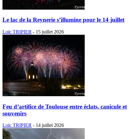
Le lac de la Reynerie s’illumine pour le 14 juillet
Loïc TRIPIER
-
15 juillet 2026
Feu d’artifice de Toulouse entre éclats, canicule et
souvenirs
Loïc TRIPIER
-
14 juillet 2026