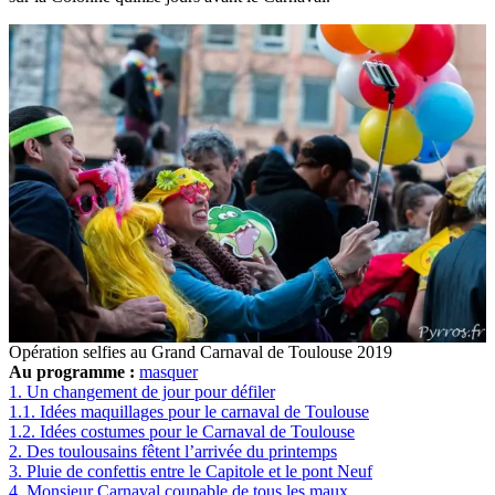
Opération selfies au Grand Carnaval de Toulouse 2019
Au programme :
masquer
1.
Un changement de jour pour défiler
1.1.
Idées maquillages pour le carnaval de Toulouse
1.2.
Idées costumes pour le Carnaval de Toulouse
2.
Des toulousains fêtent l’arrivée du printemps
3.
Pluie de confettis entre le Capitole et le pont Neuf
4.
Monsieur Carnaval coupable de tous les maux