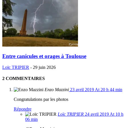
Entre canicules et orages à Toulouse
Loïc TRIPIER
-
29 juin 2026
2 COMMENTAIRES
Enzo Mazzini
23 avril 2019 At 20 h 44 min
Congratulations par les photos
Répondre
Loïc TRIPIER
24 avril 2019 At 10 h
06 min