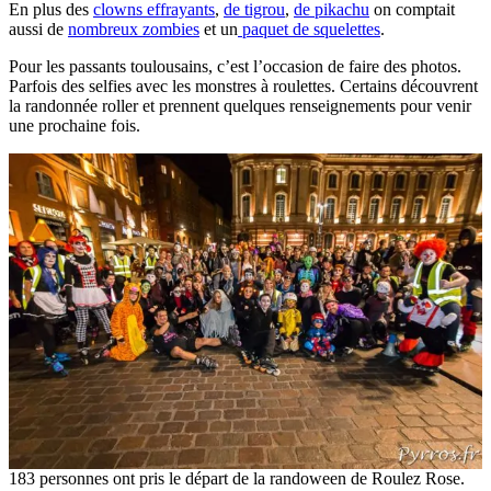
En plus des
clowns effrayants
,
de tigrou
,
de pikachu
on comptait
aussi de
nombreux zombies
et un
paquet de squelettes
.
Pour les passants toulousains, c’est l’occasion de faire des photos.
Parfois des selfies avec les monstres à roulettes. Certains découvrent
la randonnée roller et prennent quelques renseignements pour venir
une prochaine fois.
183 personnes ont pris le départ de la randoween de Roulez Rose.