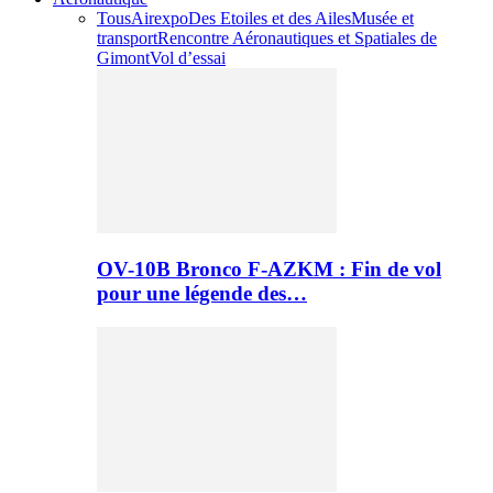
Tous
Airexpo
Des Etoiles et des Ailes
Musée et
transport
Rencontre Aéronautiques et Spatiales de
Gimont
Vol d’essai
OV-10B Bronco F-AZKM : Fin de vol
pour une légende des…