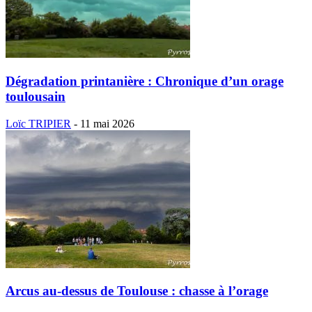
Dégradation printanière : Chronique d’un orage
toulousain
Loïc TRIPIER
-
11 mai 2026
Arcus au-dessus de Toulouse : chasse à l’orage