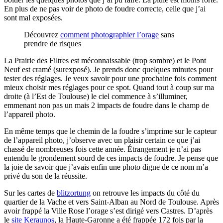
En plus de ne pas voir de photo de foudre correcte, celle que j’ai
sont mal exposées.
Découvrez
comment photographier l’orage
sans
prendre de risques
La Prairie des Filtres est méconnaissable (trop sombre) et le Pont
Neuf est cramé (surexposé). Je prends donc quelques minutes pour
tester des réglages. Je veux savoir pour une prochaine fois comment
mieux choisir mes réglages pour ce spot. Quand tout à coup sur ma
droite (à l’Est de Toulouse) le ciel commence à s’illuminer,
emmenant non pas un mais 2 impacts de foudre dans le champ de
l’appareil photo.
En même temps que le chemin de la foudre s’imprime sur le capteur
de l’appareil photo, j’observe avec un plaisir certain ce que j’ai
chassé de nombreuses fois cette année. Étrangement je n’ai pas
entendu le grondement sourd de ces impacts de foudre. Je pense que
la joie de savoir que j’avais enfin une photo digne de ce nom m’a
privé du son de la réussite.
Sur les cartes de
blitzortung
on retrouve les impacts du côté du
quartier de la Vache et vers Saint-Alban au Nord de Toulouse. Après
avoir frappé la Ville Rose l’orage s’est dirigé vers Castres. D’après
le
site Keraunos
, la Haute-Garonne a été frappée 172 fois par la