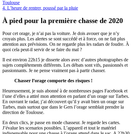
Toulouse
4.
L’heure de rentrer, poussé par la pluie
À pied pour la première chasse de 2020
Pour cet orage, je n’ai pas la voiture. Je dois avouer que je n’y
croyais plus. Les alertes se sont succédé et à force, on ne fait plus
attention aux prévisions. On ne regarde plus les radars de foudre. À
quoi cela peut-il servir de se faire du mal ?
Il est environ 22h15 je disserte alors avec d’autres photographes de
sujets complétements différents. Les débats sont vifs, passionnés et
passionnants. Je ne pense vraiment pas à partir chasser.
Chasser l’orage comporte des risques !
Heureusement, je suis abonné à de nombreuses pages Facebook et
l’une d’elles a attiré mon attention en parlant d’un orage sur Tarbes.
En ouvrant le radar, j’ai découvert qu’il y avait bien un orage sur
Tarbes, mais surtout que dans le Gers l’orage semblait prendre la
direction de Toulouse.
En deux clics, je passe en mode chasseur. Je regarde les cartes.
J’évalue les scenarios possibles. L’appareil et tout le matériel
indispensable pour une chasse à l’orage attend dans le sac. A 22h30