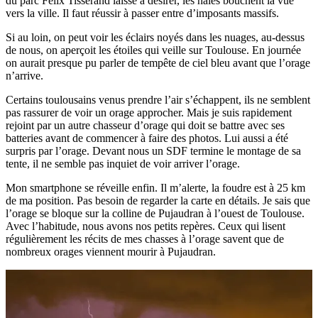
du parc Felix Tisserand laisse à désirer, les haies bouchent la vue
vers la ville. Il faut réussir à passer entre d’imposants massifs.
Si au loin, on peut voir les éclairs noyés dans les nuages, au-dessus
de nous, on aperçoit les étoiles qui veille sur Toulouse. En journée
on aurait presque pu parler de tempête de ciel bleu avant que l’orage
n’arrive.
Certains toulousains venus prendre l’air s’échappent, ils ne semblent
pas rassurer de voir un orage approcher. Mais je suis rapidement
rejoint par un autre chasseur d’orage qui doit se battre avec ses
batteries avant de commencer à faire des photos. Lui aussi a été
surpris par l’orage. Devant nous un SDF termine le montage de sa
tente, il ne semble pas inquiet de voir arriver l’orage.
Mon smartphone se réveille enfin. Il m’alerte, la foudre est à 25 km
de ma position. Pas besoin de regarder la carte en détails. Je sais que
l’orage se bloque sur la colline de Pujaudran à l’ouest de Toulouse.
Avec l’habitude, nous avons nos petits repères. Ceux qui lisent
régulièrement les récits de mes chasses à l’orage savent que de
nombreux orages viennent mourir à Pujaudran.