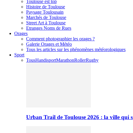
Toulouse est top
Histoire de Toulouse
Paysage Toulousain
Marchés de Toulouse
Street Art à Toulouse
Etranges Noms de Rues
Orages
Comment photographier les orages ?
Galerie Orages et Météo
Tous les articles sur les phénomènes météorologiques
Sport
Tous
Handisport
Marathon
Roller
Rugby
Urban Trail de Toulouse 2026 : la ville qui 