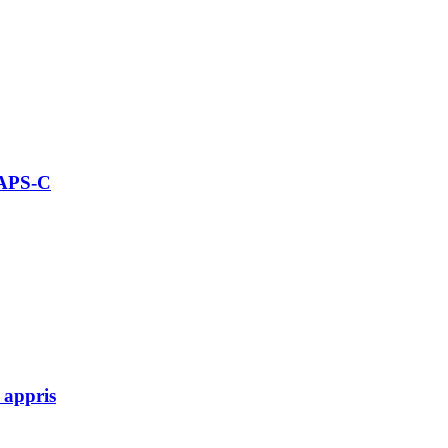
 APS-C
 appris