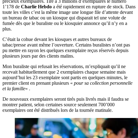
précieux exemplaires. Tiré à 3 millions d’exemplaires le numéro
1’178 de
Charlie Hebdo
a été rapidement en rupture de stock. Dans
toute les villes c’est la même image une longue file d’attente devant
un bureau de tabac ou un kiosque qui disparait tel une volute de
fumée dès que le buraliste ou le kiosquier annonce qu’il n’y en a
plus.
C’était la cohue devant les kiosques et autres bureaux de
tabac/presse avant même l’ouverture. Certains buralistes n’ont pas
pu mettre en rayon les quelques exemplaire reçus réservés depuis
plusieurs jours par des clients malins.
Mon buraliste qui refusait les réservations, m’expliquait qu’il ne
recevait habituellement que 2 exemplaires chaque semaine mais
aujourd’hui les 23 exemplaire sont partis en quelques minutes, le
premier client en prenant plusieurs «
pour sa collection personnelle
et la famille
« .
De nouveaux exemplaires seront tirés puis livrés mais il faudra se
montrer patient, selon certaines source seulement 700’000
exemplaires ont été distribués lors de la tournée matinale.