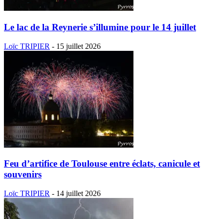
Le lac de la Reynerie s’illumine pour le 14 juillet
Loïc TRIPIER
-
15 juillet 2026
Feu d’artifice de Toulouse entre éclats, canicule et
souvenirs
Loïc TRIPIER
-
14 juillet 2026