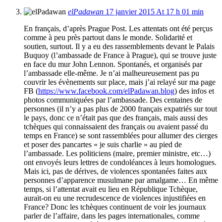
elPadawan
17 janvier 2015 At 17 h 01 min
En français, d’après Prague Post. Les attentats ont été perçus
comme à peu près partout dans le monde. Solidarité et
soutien, surtout. Il y a eu des rassemblements devant le Palais
Buquoy (l’ambassade de France à Prague), qui se trouve juste
en face du mur John Lennon. Spontanés, et organisés par
l’ambassade elle-même. Je n’ai malheureusement pas pu
couvrir les évènements sur place, mais j’ai relayé sur ma page
FB (
https://www.facebook.com/elPadawan.blog
) des infos et
photos communiquées par l’ambassade. Des centaines de
personnes (il n’y a pas plus de 2000 français expatriés sur tout
le pays, donc ce n’était pas que des français, mais aussi des
tchèques qui connaissaient des français ou avaient passé du
temps en France) se sont rassemblées pour allumer des cierges
et poser des pancartes « je suis charlie » au pied de
l’ambassade. Les politiciens (maire, premier ministre, etc…)
ont envoyés leurs lettres de condoléances à leurs homologues.
Mais ici, pas de dérives, de violences spontanées faites aux
personnes d’apparence musulmane par amalgame… En même
temps, si l’attentat avait eu lieu en République Tchèque,
aurait-on eu une recrudescence de violences injustifiées en
France? Donc les tchèques continuent de voir les journaux
parler de l’affaire, dans les pages internationales, comme