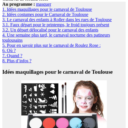
Au programme :
masquer
1.
Idées maquillages pour le carnaval de Toulouse
2.
Idées costumes pour le Carnaval de Toulouse
3.
Le carnaval des enfants à Roller dans les rues de Toulouse
3.1.
Faux départ pour le printemps, le froid toujours présent
3.2.
Un départ délocalisé pour le carnaval des enfants
4.
Une semaine plus tard, le carnaval nocturne des patineurs
toulousains
5.
Pour en savoir plus sur le carnaval de Roulez Rose :
6.
Où ?
7.
Quand ?
8.
Plus d’infos ?
Idées maquillages pour le carnaval de Toulouse