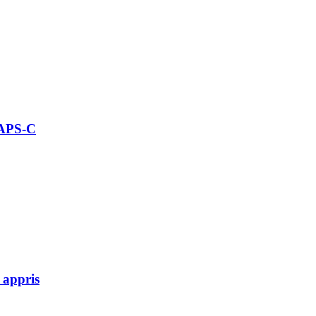
 APS-C
 appris