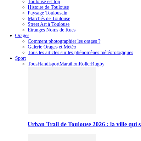
Toulouse est top
Histoire de Toulouse
Paysage Toulousain
Marchés de Toulouse
Street Art à Toulouse
Etranges Noms de Rues
Orages
Comment photographier les orages ?
Galerie Orages et Météo
Tous les articles sur les phénomènes météorologiques
Sport
Tous
Handisport
Marathon
Roller
Rugby
Urban Trail de Toulouse 2026 : la ville qui 