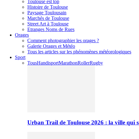
Toulouse est top
Histoire de Toulouse
Paysage Toulousain
Marchés de Toulouse
Street Art à Toulouse
Etranges Noms de Rues
Orages
Comment photographier les orages ?
Galerie Orages et Météo
Tous les articles sur les phénomènes météorologiques
Sport
Tous
Handisport
Marathon
Roller
Rugby
Urban Trail de Toulouse 2026 : la ville qui 