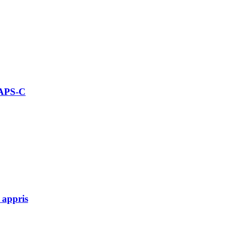
 APS-C
 appris