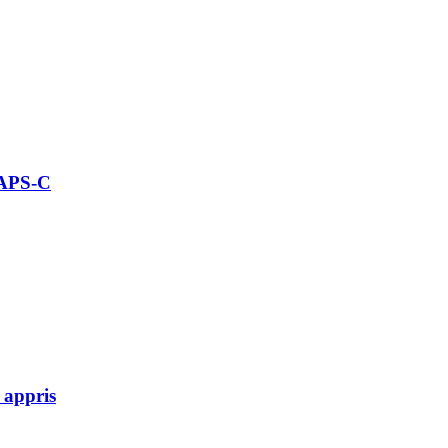
 APS-C
 appris