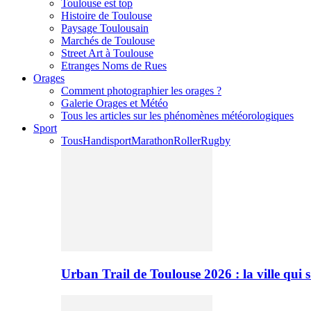
Toulouse est top
Histoire de Toulouse
Paysage Toulousain
Marchés de Toulouse
Street Art à Toulouse
Etranges Noms de Rues
Orages
Comment photographier les orages ?
Galerie Orages et Météo
Tous les articles sur les phénomènes météorologiques
Sport
Tous
Handisport
Marathon
Roller
Rugby
Urban Trail de Toulouse 2026 : la ville qui 