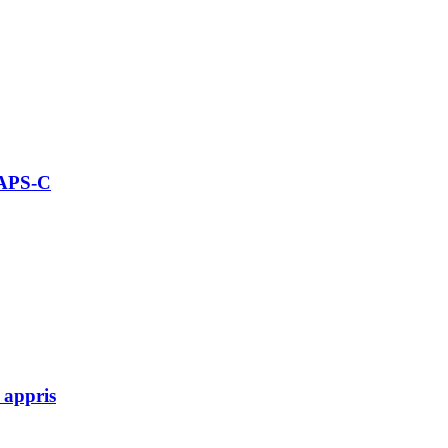
 APS-C
 appris