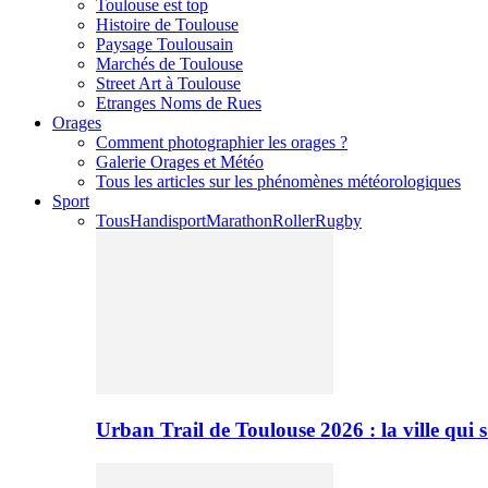
Toulouse est top
Histoire de Toulouse
Paysage Toulousain
Marchés de Toulouse
Street Art à Toulouse
Etranges Noms de Rues
Orages
Comment photographier les orages ?
Galerie Orages et Météo
Tous les articles sur les phénomènes météorologiques
Sport
Tous
Handisport
Marathon
Roller
Rugby
Urban Trail de Toulouse 2026 : la ville qui 