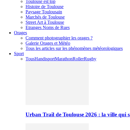
Toulouse est top
Histoire de Toulouse
Paysage Toulousain
Marchés de Toulouse
Street Art à Toulouse
Etranges Noms de Rues
Orages
Comment photographier les orages ?
Galerie Orages et Météo
Tous les articles sur les phénomènes météorologiques
Sport
Tous
Handisport
Marathon
Roller
Rugby
Urban Trail de Toulouse 2026 : la ville qui 