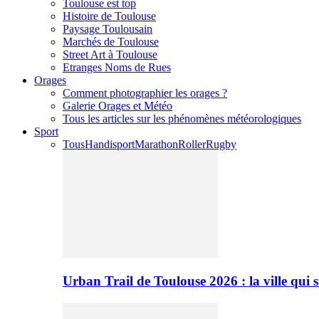
Toulouse est top
Histoire de Toulouse
Paysage Toulousain
Marchés de Toulouse
Street Art à Toulouse
Etranges Noms de Rues
Orages
Comment photographier les orages ?
Galerie Orages et Météo
Tous les articles sur les phénomènes météorologiques
Sport
Tous
Handisport
Marathon
Roller
Rugby
Urban Trail de Toulouse 2026 : la ville qui 