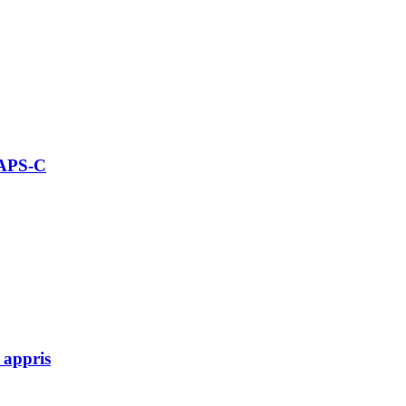
 APS-C
 appris