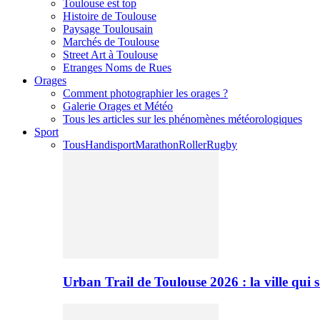
Toulouse est top
Histoire de Toulouse
Paysage Toulousain
Marchés de Toulouse
Street Art à Toulouse
Etranges Noms de Rues
Orages
Comment photographier les orages ?
Galerie Orages et Météo
Tous les articles sur les phénomènes météorologiques
Sport
Tous
Handisport
Marathon
Roller
Rugby
Urban Trail de Toulouse 2026 : la ville qui 