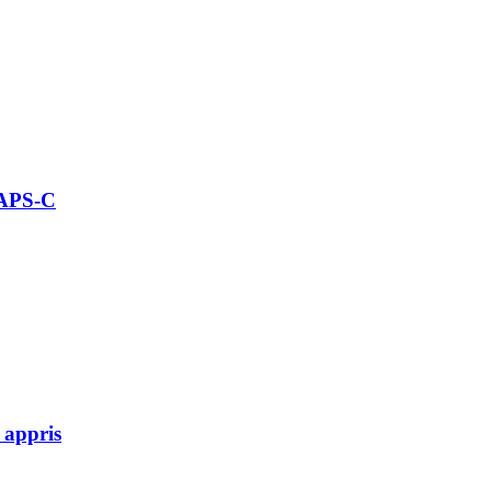
 APS-C
 appris