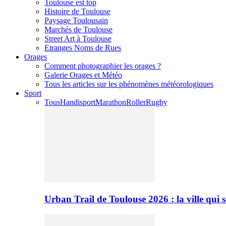
Toulouse est top
Histoire de Toulouse
Paysage Toulousain
Marchés de Toulouse
Street Art à Toulouse
Etranges Noms de Rues
Orages
Comment photographier les orages ?
Galerie Orages et Météo
Tous les articles sur les phénomènes météorologiques
Sport
Tous
Handisport
Marathon
Roller
Rugby
Urban Trail de Toulouse 2026 : la ville qui 