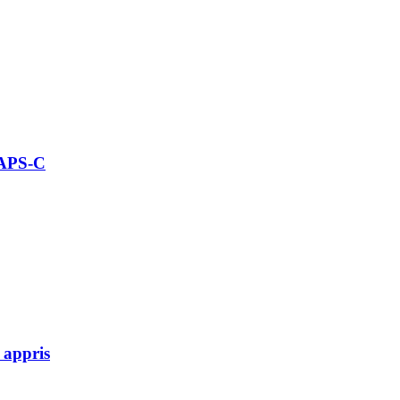
 APS-C
 appris