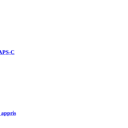
 APS-C
 appris