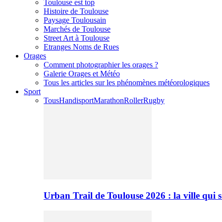
Toulouse est top
Histoire de Toulouse
Paysage Toulousain
Marchés de Toulouse
Street Art à Toulouse
Etranges Noms de Rues
Orages
Comment photographier les orages ?
Galerie Orages et Météo
Tous les articles sur les phénomènes météorologiques
Sport
Tous
Handisport
Marathon
Roller
Rugby
Urban Trail de Toulouse 2026 : la ville qui 