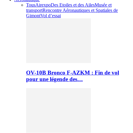
Tous
Airexpo
Des Etoiles et des Ailes
Musée et
transport
Rencontre Aéronautiques et Spatiales de
Gimont
Vol d’essai
OV-10B Bronco F-AZKM : Fin de vol
pour une légende des…