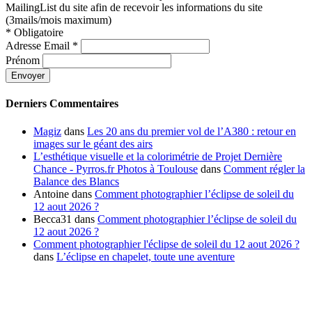
MailingList du site afin de recevoir les informations du site
(3mails/mois maximum)
*
Obligatoire
Adresse Email
*
Prénom
Derniers Commentaires
Magiz
dans
Les 20 ans du premier vol de l’A380 : retour en
images sur le géant des airs
L’esthétique visuelle et la colorimétrie de Projet Dernière
Chance - Pyrros.fr Photos à Toulouse
dans
Comment régler la
Balance des Blancs
Antoine
dans
Comment photographier l’éclipse de soleil du
12 aout 2026 ?
Becca31
dans
Comment photographier l’éclipse de soleil du
12 aout 2026 ?
Comment photographier l'éclipse de soleil du 12 aout 2026 ?
dans
L’éclipse en chapelet, toute une aventure