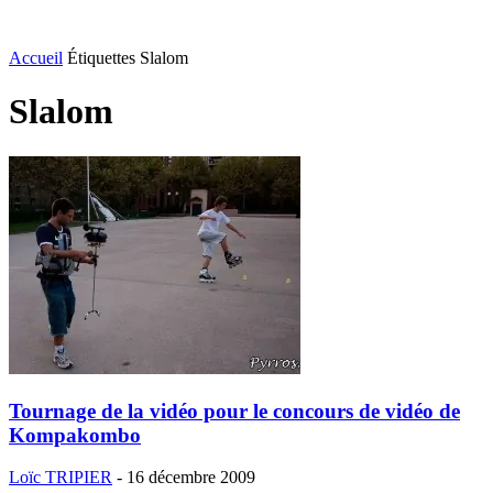
Accueil
Étiquettes
Slalom
Slalom
Tournage de la vidéo pour le concours de vidéo de
Kompakombo
Loïc TRIPIER
-
16 décembre 2009