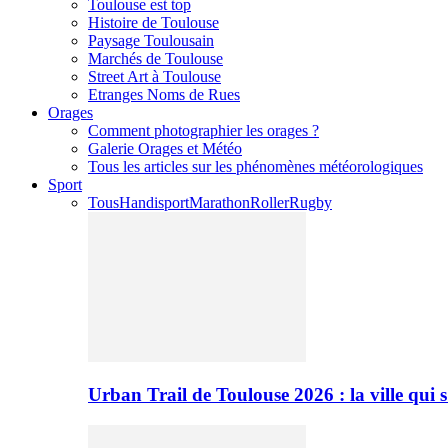
Toulouse est top
Histoire de Toulouse
Paysage Toulousain
Marchés de Toulouse
Street Art à Toulouse
Etranges Noms de Rues
Orages
Comment photographier les orages ?
Galerie Orages et Météo
Tous les articles sur les phénomènes météorologiques
Sport
Tous
Handisport
Marathon
Roller
Rugby
Urban Trail de Toulouse 2026 : la ville qui 