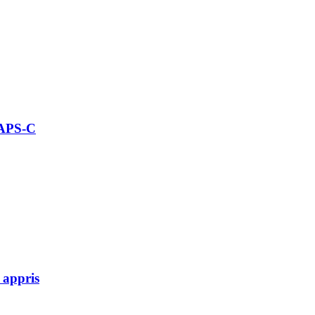
 APS-C
 appris