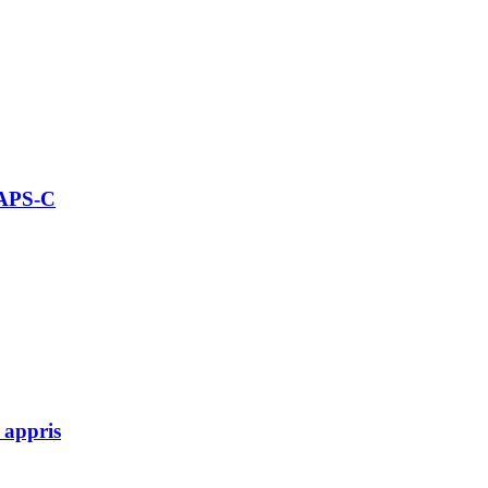
 APS-C
 appris