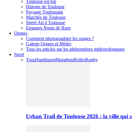
Toulouse est top
Histoire de Toulouse
Paysage Toulousain
Marchés de Toulouse
Street Art à Toulouse
Etranges Noms de Rues
Orages
Comment photographier les orages ?
Galerie Orages et Météo
Tous les articles sur les phénomènes météorologiques
Sport
Tous
Handisport
Marathon
Roller
Rugby
Urban Trail de Toulouse 2026 : la ville qui 