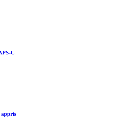
 APS-C
 appris