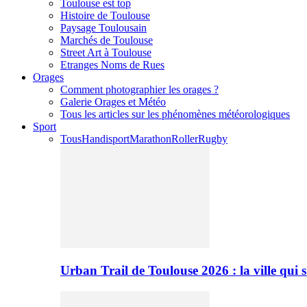
Toulouse est top
Histoire de Toulouse
Paysage Toulousain
Marchés de Toulouse
Street Art à Toulouse
Etranges Noms de Rues
Orages
Comment photographier les orages ?
Galerie Orages et Météo
Tous les articles sur les phénomènes météorologiques
Sport
Tous
Handisport
Marathon
Roller
Rugby
Urban Trail de Toulouse 2026 : la ville qui 