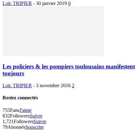
Loïc TRIPIER
-
30 janvier 2019
0
Les policiers & les pompiers toulousains manifestent
toujours
Loïc TRIPIER
-
3 novembre 2016
2
Restez connectés
755
Fans
J'aime
832
Followers
Suivre
1,721
Followers
Suivre
79
Abonnés
Souscrire