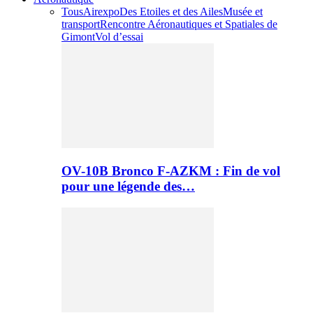
Tous
Airexpo
Des Etoiles et des Ailes
Musée et
transport
Rencontre Aéronautiques et Spatiales de
Gimont
Vol d’essai
OV-10B Bronco F-AZKM : Fin de vol
pour une légende des…