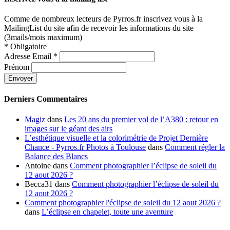
Comme de nombreux lecteurs de Pyrros.fr inscrivez vous à la
MailingList du site afin de recevoir les informations du site
(3mails/mois maximum)
*
Obligatoire
Adresse Email
*
Prénom
Derniers Commentaires
Magiz
dans
Les 20 ans du premier vol de l’A380 : retour en
images sur le géant des airs
L’esthétique visuelle et la colorimétrie de Projet Dernière
Chance - Pyrros.fr Photos à Toulouse
dans
Comment régler la
Balance des Blancs
Antoine
dans
Comment photographier l’éclipse de soleil du
12 aout 2026 ?
Becca31
dans
Comment photographier l’éclipse de soleil du
12 aout 2026 ?
Comment photographier l'éclipse de soleil du 12 aout 2026 ?
dans
L’éclipse en chapelet, toute une aventure