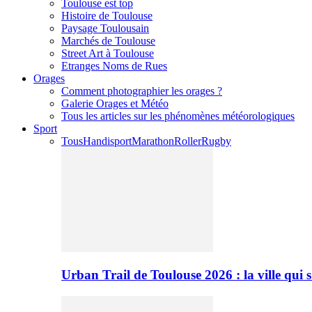
Toulouse est top
Histoire de Toulouse
Paysage Toulousain
Marchés de Toulouse
Street Art à Toulouse
Etranges Noms de Rues
Orages
Comment photographier les orages ?
Galerie Orages et Météo
Tous les articles sur les phénomènes météorologiques
Sport
Tous
Handisport
Marathon
Roller
Rugby
Urban Trail de Toulouse 2026 : la ville qui 