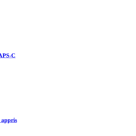
 APS-C
 appris