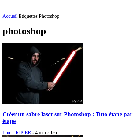
Accueil
Étiquettes
Photoshop
photoshop
Créer un sabre laser sur Photoshop : Tuto étape par
étape
Loïc TRIPIER
-
4 mai 2026