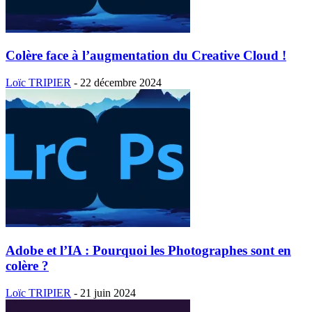
Colère face à l’augmentation du Creative Cloud !
Loïc TRIPIER
-
22 décembre 2024
Adobe et l’IA : Pourquoi les Photographes sont en
colère ?
Loïc TRIPIER
-
21 juin 2024