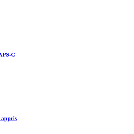
 APS-C
 appris