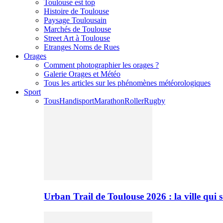
Toulouse est top
Histoire de Toulouse
Paysage Toulousain
Marchés de Toulouse
Street Art à Toulouse
Etranges Noms de Rues
Orages
Comment photographier les orages ?
Galerie Orages et Météo
Tous les articles sur les phénomènes météorologiques
Sport
Tous
Handisport
Marathon
Roller
Rugby
Urban Trail de Toulouse 2026 : la ville qui 