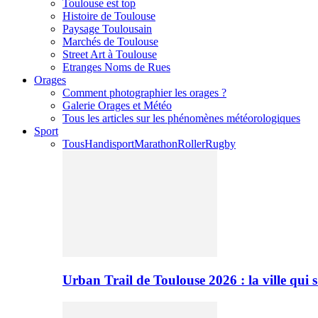
Toulouse est top
Histoire de Toulouse
Paysage Toulousain
Marchés de Toulouse
Street Art à Toulouse
Etranges Noms de Rues
Orages
Comment photographier les orages ?
Galerie Orages et Météo
Tous les articles sur les phénomènes météorologiques
Sport
Tous
Handisport
Marathon
Roller
Rugby
Urban Trail de Toulouse 2026 : la ville qui 