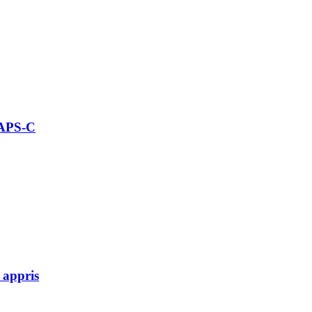
 APS-C
 appris