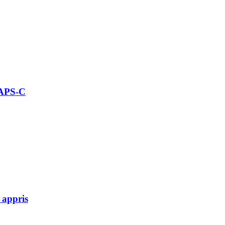
 APS-C
 appris