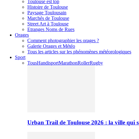
Toulouse est top
Histoire de Toulouse
Paysage Toulousain
Marchés de Toulouse
Street Art à Toulouse
Etranges Noms de Rues
Orages
Comment photographier les orages ?
Galerie Orages et Météo
Tous les articles sur les phénomènes météorologiques
Sport
Tous
Handisport
Marathon
Roller
Rugby
Urban Trail de Toulouse 2026 : la ville qui 