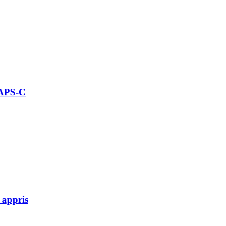
 APS-C
 appris