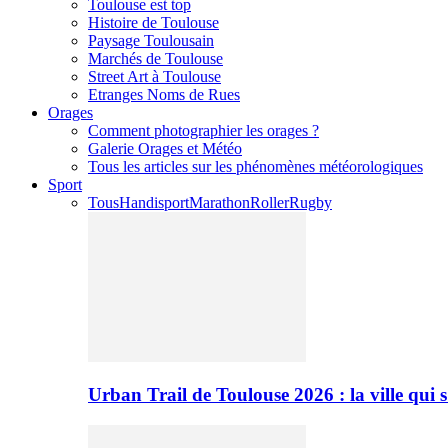
Toulouse est top
Histoire de Toulouse
Paysage Toulousain
Marchés de Toulouse
Street Art à Toulouse
Etranges Noms de Rues
Orages
Comment photographier les orages ?
Galerie Orages et Météo
Tous les articles sur les phénomènes météorologiques
Sport
Tous
Handisport
Marathon
Roller
Rugby
Urban Trail de Toulouse 2026 : la ville qui 