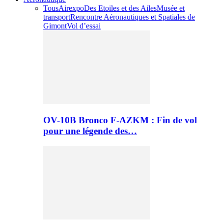
Tous
Airexpo
Des Etoiles et des Ailes
Musée et
transport
Rencontre Aéronautiques et Spatiales de
Gimont
Vol d’essai
OV-10B Bronco F-AZKM : Fin de vol
pour une légende des…