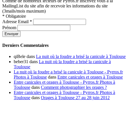
Comme de nombreux lecteurs de Pyrros.fr inscrivez vous à la
MailingList du site afin de recevoir les informations du site
(3mails/mois maximum)
*
Obligatoire
Adresse Email
*
Prénom
Derniers Commentaires
qiBele
dans
La nuit où la foudre a brisé la canicule à Toulouse
beber31
dans
La nuit où la foudre a brisé la canicule à
Toulouse
La nuit où la foudre a brisé la canicule à Toulouse - Pyrros.fr
Photos à Toulouse
dans
Entre canicules et orages à Toulouse
Entre canicules et orages à Toulouse - Pyrros.fr Photos à
Toulouse
dans
Comment photographier les orages ?
Entre canicules et orages à Toulouse - Pyrros.fr Photos à
Toulouse
dans
Orages à Toulouse 27 au 28 juin 2012