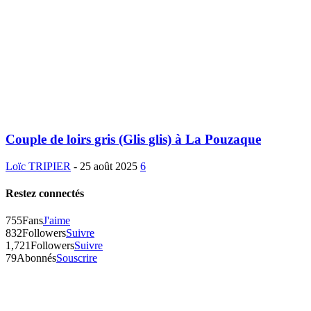
Couple de loirs gris (Glis glis) à La Pouzaque
Loïc TRIPIER
-
25 août 2025
6
Restez connectés
755
Fans
J'aime
832
Followers
Suivre
1,721
Followers
Suivre
79
Abonnés
Souscrire