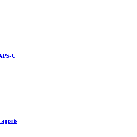
 APS-C
 appris