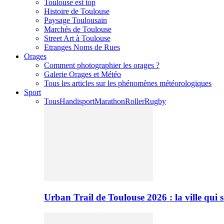
Toulouse est top
Histoire de Toulouse
Paysage Toulousain
Marchés de Toulouse
Street Art à Toulouse
Etranges Noms de Rues
Orages
Comment photographier les orages ?
Galerie Orages et Météo
Tous les articles sur les phénomènes météorologiques
Sport
Tous
Handisport
Marathon
Roller
Rugby
Urban Trail de Toulouse 2026 : la ville qui 