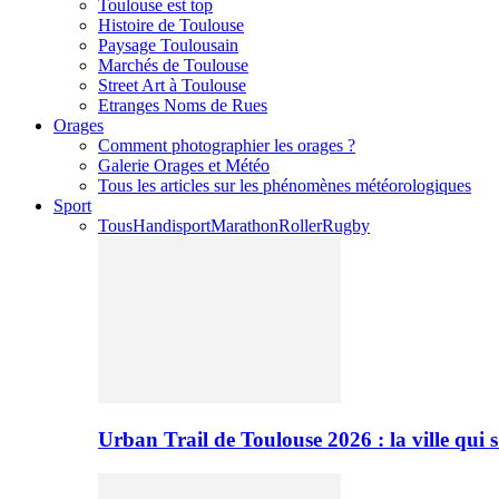
Toulouse est top
Histoire de Toulouse
Paysage Toulousain
Marchés de Toulouse
Street Art à Toulouse
Etranges Noms de Rues
Orages
Comment photographier les orages ?
Galerie Orages et Météo
Tous les articles sur les phénomènes météorologiques
Sport
Tous
Handisport
Marathon
Roller
Rugby
Urban Trail de Toulouse 2026 : la ville qui 