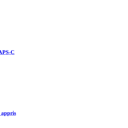
 APS-C
 appris