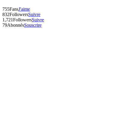
755
Fans
J'aime
832
Followers
Suivre
1,721
Followers
Suivre
79
Abonnés
Souscrire