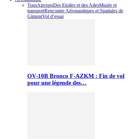
Tous
Airexpo
Des Etoiles et des Ailes
Musée et
transport
Rencontre Aéronautiques et Spatiales de
Gimont
Vol d’essai
OV-10B Bronco F-AZKM : Fin de vol
pour une légende des…