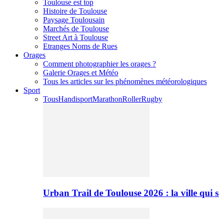
Toulouse est top
Histoire de Toulouse
Paysage Toulousain
Marchés de Toulouse
Street Art à Toulouse
Etranges Noms de Rues
Orages
Comment photographier les orages ?
Galerie Orages et Météo
Tous les articles sur les phénomènes météorologiques
Sport
Tous
Handisport
Marathon
Roller
Rugby
Urban Trail de Toulouse 2026 : la ville qui 