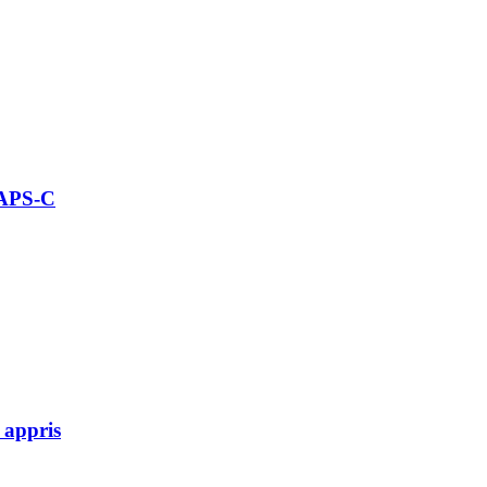
 APS-C
 appris