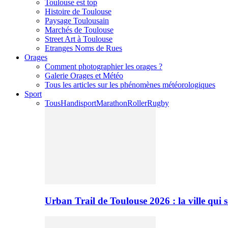
Toulouse est top
Histoire de Toulouse
Paysage Toulousain
Marchés de Toulouse
Street Art à Toulouse
Etranges Noms de Rues
Orages
Comment photographier les orages ?
Galerie Orages et Météo
Tous les articles sur les phénomènes météorologiques
Sport
Tous
Handisport
Marathon
Roller
Rugby
Urban Trail de Toulouse 2026 : la ville qui 