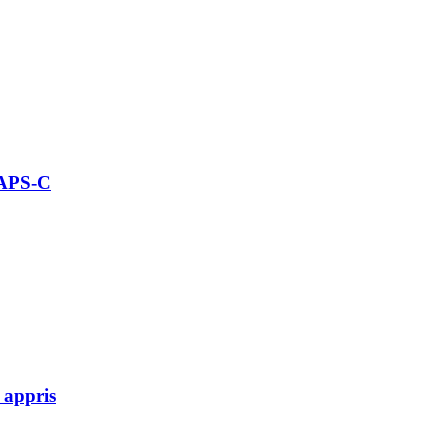
 APS-C
 appris